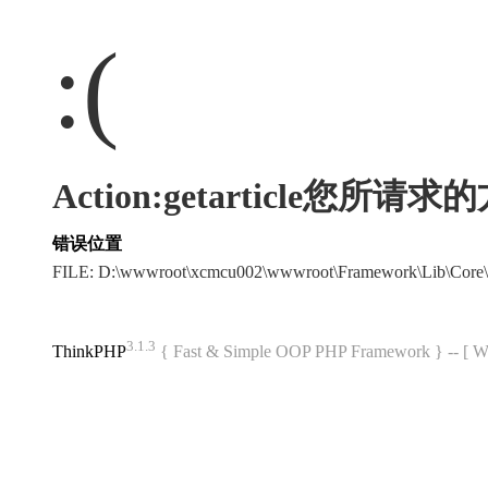
:(
Action:getarticle您所
错误位置
FILE: D:\wwwroot\xcmcu002\wwwroot\Framework\Lib\Core\
3.1.3
ThinkPHP
{ Fast & Simple OOP PHP Framework } -- 